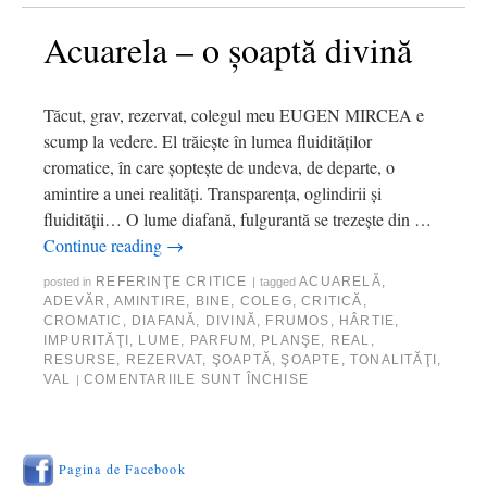
Acuarela – o şoaptă divină
Tăcut, grav, rezervat, colegul meu EUGEN MIRCEA e
scump la vedere. El trăieşte în lumea fluidităţilor
cromatice, în care şopteşte de undeva, de departe, o
amintire a unei realităţi. Transparenţa, oglindirii şi
fluidităţii… O lume diafană, fulgurantă se trezeşte din …
Continue reading
→
REFERINŢE CRITICE
ACUARELĂ
,
posted in
|
tagged
ADEVĂR
,
AMINTIRE
,
BINE
,
COLEG
,
CRITICĂ
,
CROMATIC
,
DIAFANĂ
,
DIVINĂ
,
FRUMOS
,
HÂRTIE
,
IMPURITĂŢI
,
LUME
,
PARFUM
,
PLANŞE
,
REAL
,
RESURSE
,
REZERVAT
,
ŞOAPTĂ
,
ŞOAPTE
,
TONALITĂŢI
,
VAL
COMENTARIILE SUNT ÎNCHISE
|
Pagina de Facebook