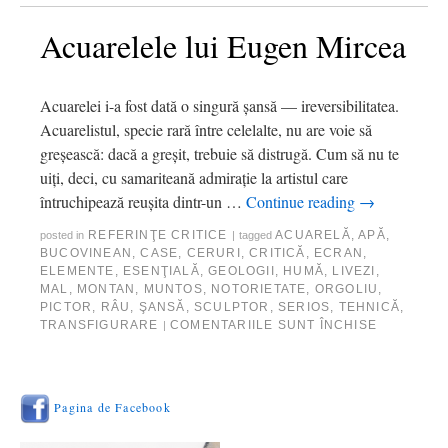
Acuarelele lui Eugen Mircea
Acuarelei i-a fost dată o singură şansă — ireversibilitatea.
Acuarelistul, specie rară între celelalte, nu are voie să
greşească: dacă a greşit, trebuie să distrugă. Cum să nu te
uiţi, deci, cu samariteană admiraţie la artistul care
întruchipează reuşita dintr-un …
Continue reading
→
REFERINŢE CRITICE
ACUARELĂ
,
APĂ
,
posted in
|
tagged
BUCOVINEAN
,
CASE
,
CERURI
,
CRITICĂ
,
ECRAN
,
ELEMENTE
,
ESENŢIALĂ
,
GEOLOGII
,
HUMĂ
,
LIVEZI
,
MAL
,
MONTAN
,
MUNTOS
,
NOTORIETATE
,
ORGOLIU
,
PICTOR
,
RÂU
,
ŞANSĂ
,
SCULPTOR
,
SERIOS
,
TEHNICĂ
,
TRANSFIGURARE
COMENTARIILE SUNT ÎNCHISE
|
Pagina de Facebook