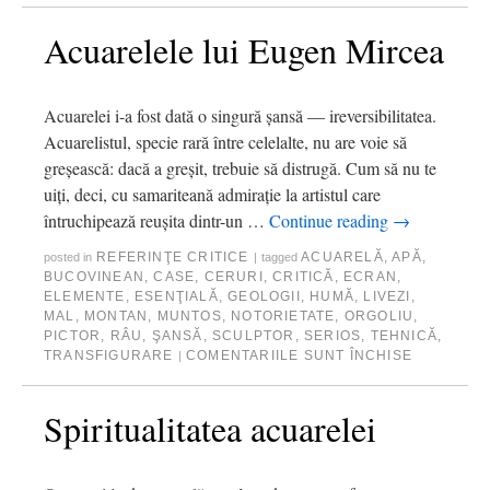
Acuarelele lui Eugen Mircea
Acuarelei i-a fost dată o singură şansă — ireversibilitatea.
Acuarelistul, specie rară între celelalte, nu are voie să
greşească: dacă a greşit, trebuie să distrugă. Cum să nu te
uiţi, deci, cu samariteană admiraţie la artistul care
întruchipează reuşita dintr-un …
Continue reading
→
REFERINŢE CRITICE
ACUARELĂ
,
APĂ
,
posted in
|
tagged
BUCOVINEAN
,
CASE
,
CERURI
,
CRITICĂ
,
ECRAN
,
ELEMENTE
,
ESENŢIALĂ
,
GEOLOGII
,
HUMĂ
,
LIVEZI
,
MAL
,
MONTAN
,
MUNTOS
,
NOTORIETATE
,
ORGOLIU
,
PICTOR
,
RÂU
,
ŞANSĂ
,
SCULPTOR
,
SERIOS
,
TEHNICĂ
,
TRANSFIGURARE
COMENTARIILE SUNT ÎNCHISE
|
Spiritualitatea acuarelei