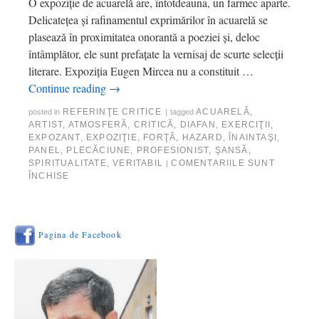
O expoziţie de acuarelă are, întotdeauna, un farmec aparte.
Delicateţea şi rafinamentul exprimărilor în acuarelă se
plasează în proximitatea onorantă a poeziei şi, deloc
întâmplător, ele sunt prefaţate la vernisaj de scurte selecţii
literare. Expoziţia Eugen Mircea nu a constituit …
Continue reading
→
REFERINŢE CRITICE
ACUARELĂ
,
posted in
|
tagged
ARTIST
,
ATMOSFERĂ
,
CRITICĂ
,
DIAFAN
,
EXERCIŢII
,
EXPOZANT
,
EXPOZIŢIE
,
FORŢĂ
,
HAZARD
,
ÎNAINTAŞI
,
PANEL
,
PLECĂCIUNE
,
PROFESIONIST
,
ŞANSĂ
,
SPIRITUALITATE
,
VERITABIL
COMENTARIILE SUNT
|
ÎNCHISE
Pagina de Facebook