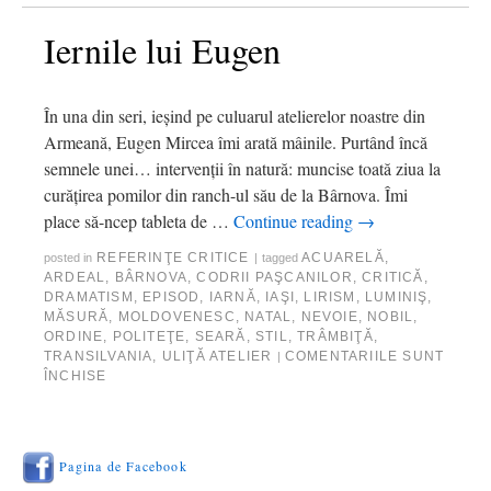
Iernile lui Eugen
În una din seri, ieşind pe culuarul atelierelor noastre din
Armeană, Eugen Mircea îmi arată mâinile. Purtând încă
semnele unei… intervenţii în natură: muncise toată ziua la
curăţirea pomilor din ranch-ul său de la Bârnova. Îmi
place să-ncep tableta de …
Continue reading
→
REFERINŢE CRITICE
ACUARELĂ
,
posted in
|
tagged
ARDEAL
,
BÂRNOVA
,
CODRII PAŞCANILOR
,
CRITICĂ
,
DRAMATISM
,
EPISOD
,
IARNĂ
,
IAŞI
,
LIRISM
,
LUMINIŞ
,
MĂSURĂ
,
MOLDOVENESC
,
NATAL
,
NEVOIE
,
NOBIL
,
ORDINE
,
POLITEŢE
,
SEARĂ
,
STIL
,
TRÂMBIŢĂ
,
TRANSILVANIA
,
ULIŢĂ ATELIER
COMENTARIILE SUNT
|
ÎNCHISE
Pagina de Facebook