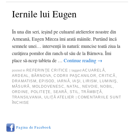
Iernile lui Eugen
În una din seri, ieşind pe culuarul atelierelor noastre din
Armeană, Eugen Mircea îmi arată mâinile. Purtând încă
semnele unei… intervenţii în natură: muncise toată ziua la
curăţirea pomilor din ranch-ul său de la Bârnova. Îmi
place să-ncep tableta de …
Continue reading
→
REFERINŢE CRITICE
ACUARELĂ
,
posted in
|
tagged
ARDEAL
,
BÂRNOVA
,
CODRII PAŞCANILOR
,
CRITICĂ
,
DRAMATISM
,
EPISOD
,
IARNĂ
,
IAŞI
,
LIRISM
,
LUMINIŞ
,
MĂSURĂ
,
MOLDOVENESC
,
NATAL
,
NEVOIE
,
NOBIL
,
ORDINE
,
POLITEŢE
,
SEARĂ
,
STIL
,
TRÂMBIŢĂ
,
TRANSILVANIA
,
ULIŢĂ ATELIER
COMENTARIILE SUNT
|
ÎNCHISE
Pagina de Facebook