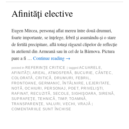
Afinităţi elective
Eugen Mircea, personaj aflat mereu între două drumuri,
foarte importante, se înţelege, febril şi asumându-şi o stare
de fertilă precipitare, află totuşi răgazul clipelor de reflecţie
în atelierul din Armeană sau în cel de la Bârnova. Pictura
pare a fi …
Continue reading
→
REFERINŢE CRITICE
ACUARELE
,
posted in
|
tagged
AFINITĂŢI
,
AREAL
,
ATMOSFERĂ
,
BUCURIE
,
CÂNTEC
,
COLORATĂ
,
CRITICĂ
,
DRUMURI
,
FEBRIL
,
FRONTOANE
,
GERMANIC
,
ÎNTÂLNIRE
,
LEJERITATE
,
NOTĂ
,
OCHIURI
,
PERSONAJ
,
POET
,
PRIVELIŞTI
,
RAFINAT
,
RECUZITĂ
,
SECOLE
,
SIGHIŞOARA
,
SIRENĂ
,
SUPRAFEŢE
,
TEHNICĂ
,
TIMP
,
TOAMNĂ
,
TRANSPARENŢE
,
VALURI
,
VECHI
,
VRAJĂ
|
COMENTARIILE SUNT ÎNCHISE