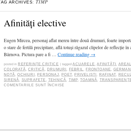
TIMP
TAG ARCHIVES:
Afinităţi elective
Eugen Mircea, personaj aflat mereu între două drumuri, foarte importan
o stare de fertilă precipitare, află totuşi răgazul clipelor de reflecţie î
Bârnova. Pictura pare a fi …
Continue reading
→
REFERINŢE CRITICE
ACUARELE
,
AFINITĂŢI
,
AREA
posted in
|
tagged
COLORATĂ
,
CRITICĂ
,
DRUMURI
,
FEBRIL
,
FRONTOANE
,
GERMAN
NOTĂ
,
OCHIURI
,
PERSONAJ
,
POET
,
PRIVELIŞTI
,
RAFINAT
,
RECU
SIRENĂ
,
SUPRAFEŢE
,
TEHNICĂ
,
TIMP
,
TOAMNĂ
,
TRANSPARENŢ
COMENTARIILE SUNT ÎNCHISE