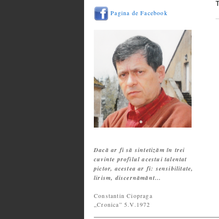
Pagina de Facebook
Dacă ar fi să sintetizăm în trei
cuvinte profilul acestui talentat
pictor, acestea ar fi: sensibilitate,
lirism, discernământ…
Constantin Ciopraga
„Cronica” 5.V.1972