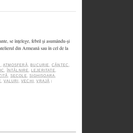
te, se înţelege, febril şi asumându-şi
n atelierul din Armeană sau în cel de la
L
,
ATMOSFERĂ
,
BUCURIE
,
CÂNTEC
,
IC
,
ÎNTÂLNIRE
,
LEJERITATE
,
ZITĂ
,
SECOLE
,
SIGHIŞOARA
,
E
,
VALURI
,
VECHI
,
VRAJĂ
|